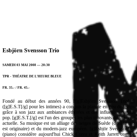
Esbjörn Svensson Trio
SAMEDI 03 MAI 2008 — 20:30
TPR - THÉATRE DE L'HEURE BLEUE
FR. 35.- / FR. 45.-
Fondé au début des années 90, l'[g]Esbjörn Svensson Trio[/g]
([g]E.S.T[/g] pour les intimes) a conquis la planète en peu de temps
grâce à son jazz aux ambiances éthérées et des influences parfois
pop. [g]E.S.T.[/g] est l'un des groupes les plus innovants de la scène
actuelle. Sa musique est un alliage des neiges de Suède (dont le trio
est originaire) et du modern-jazz européen. [g]Esbjör Svensson[/g]
(piano) considère aujourd'hui Chick Corea et Keith Jarrett comme