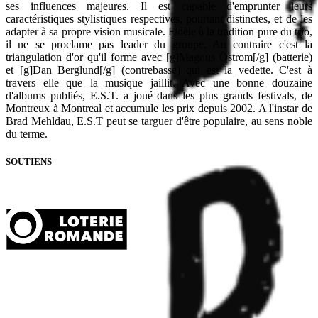
ses influences majeures. Il est capable d'emprunter leurs
caractéristiques stylistiques respectives, pourtant distinctes, et de les
adapter à sa propre vision musicale. Fidèle à la tradition pure du trio,
il ne se proclame pas leader du groupe. Au contraire c'est la
triangulation d'or qu'il forme avec [g]Magnus Östrom[/g] (batterie)
et [g]Dan Berglund[/g] (contrebasse) qui est la vedette. C'est à
travers elle que la musique jaillit. Avec une bonne douzaine
d'albums publiés, E.S.T. a joué dans les plus grands festivals, de
Montreux à Montreal et accumule les prix depuis 2002. A l'instar de
Brad Mehldau, E.S.T peut se targuer d'être populaire, au sens noble
du terme.
SOUTIENS