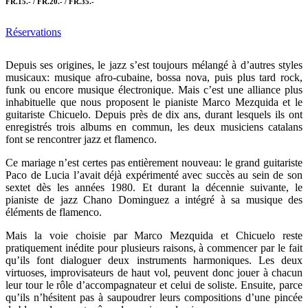
FR.15.- / FR.20.- / FR.35.-
Réservations
Depuis ses origines, le jazz s’est toujours mélangé à d’autres styles
musicaux: musique afro-cubaine, bossa nova, puis plus tard rock,
funk ou encore musique électronique. Mais c’est une alliance plus
inhabituelle que nous proposent le pianiste Marco Mezquida et le
guitariste Chicuelo. Depuis près de dix ans, durant lesquels ils ont
enregistrés trois albums en commun, les deux musiciens catalans
font se rencontrer jazz et flamenco.
Ce mariage n’est certes pas entièrement nouveau: le grand guitariste
Paco de Lucia l’avait déjà expérimenté avec succès au sein de son
sextet dès les années 1980. Et durant la décennie suivante, le
pianiste de jazz Chano Dominguez a intégré à sa musique des
éléments de flamenco.
Mais la voie choisie par Marco Mezquida et Chicuelo reste
pratiquement inédite pour plusieurs raisons, à commencer par le fait
qu’ils font dialoguer deux instruments harmoniques. Les deux
virtuoses, improvisateurs de haut vol, peuvent donc jouer à chacun
leur tour le rôle d’accompagnateur et celui de soliste. Ensuite, parce
qu’ils n’hésitent pas à saupoudrer leurs compositions d’une pincée